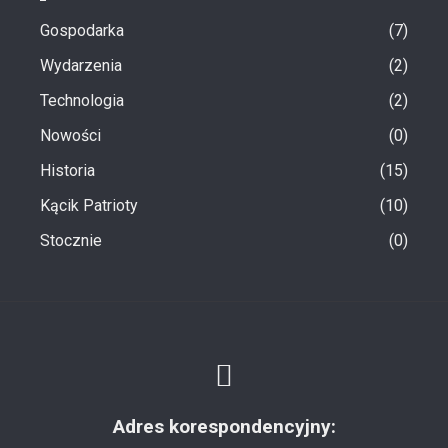
Gospodarka
7
Wydarzenia
2
Technologia
2
Nowości
0
Historia
15
Kącik Patrioty
10
Stocznie
0
Adres korespondencyjny: