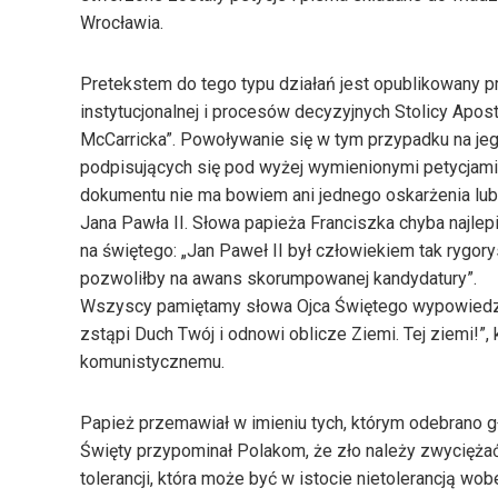
Wrocławia.
Pretekstem do tego typu działań jest opublikowany p
instytucjonalnej i procesów decyzyjnych Stolicy Apos
McCarricka”. Powoływanie się w tym przypadku na jeg
podpisujących się pod wyżej wymienionymi petycjami 
dokumentu nie ma bowiem ani jednego oskarżenia lub
Jana Pawła II. Słowa papieża Franciszka chyba najle
na świętego: „Jan Paweł II był człowiekiem tak rygory
pozwoliłby na awans skorumpowanej kandydatury”.
Wszyscy pamiętamy słowa Ojca Świętego wypowiedzia
zstąpi Duch Twój i odnowi oblicze Ziemi. Tej ziemi!
komunistycznemu.
Papież przemawiał w imieniu tych, którym odebrano g
Święty przypominał Polakom, że zło należy zwycięż
tolerancji, która może być w istocie nietolerancją wo