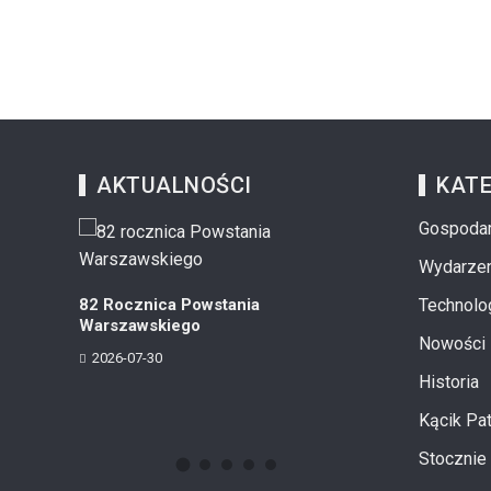
AKTUALNOŚCI
KATE
Gospoda
Wydarzen
SAFE?
Krwawa Niedzi
82 Rocznica Powstania
Technolo
2026-07-06
Warszawskiego
Nowości
2026-07-30
Historia
Kącik Pat
Stocznie