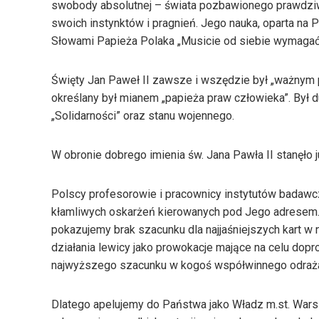
swobody absolutnej – świata pozbawionego prawdziwy
swoich instynktów i pragnień. Jego nauka, oparta na 
Słowami Papieża Polaka „Musicie od siebie wymagać,
Święty Jan Paweł II zawsze i wszędzie był „ważnym p
określany był mianem „papieża praw człowieka”. Był
„Solidarności” oraz stanu wojennego.
W obronie dobrego imienia św. Jana Pawła II stanęło 
Polscy profesorowie i pracownicy instytutów badawc
kłamliwych oskarżeń kierowanych pod Jego adresem. 
pokazujemy brak szacunku dla najjaśniejszych kart w 
działania lewicy jako prowokacje mające na celu do
najwyższego szacunku w kogoś współwinnego odraża
Dlatego apelujemy do Państwa jako Władz m.st. Wars