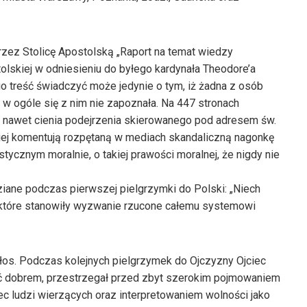
rzez Stolicę Apostolską „Raport na temat wiedzy
tolskiej w odniesieniu do byłego kardynała Theodore’a
o treść świadczyć może jedynie o tym, iż żadna z osób
w ogóle się z nim nie zapoznała. Na 447 stronach
 nawet cienia podejrzenia skierowanego pod adresem św.
piej komentują rozpętaną w mediach skandaliczną nagonkę
stycznym moralnie, o takiej prawości moralnej, że nigdy nie
ne podczas pierwszej pielgrzymki do Polski: „Niech
”, które stanowiły wyzwanie rzucone całemu systemowi
łos. Podczas kolejnych pielgrzymek do Ojczyzny Ojciec
ać dobrem, przestrzegał przed zbyt szerokim pojmowaniem
bec ludzi wierzących oraz interpretowaniem wolności jako