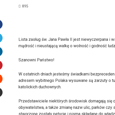
895
Facebook
Lista zasług św. Jana Pawła II jest niewyczerpana 
mądrość i nieustającą walkę o wolność i godność ludz
witter
Szanowni Państwo!
inkedIn
interest
W ostatnich dniach jesteśmy świadkami bezpreceden
adresem wybitnego Polaka wysuwane są zarzuty o t
katolickich duchownych.
Stumbleupon
Przedstawiciele niektórych środowisk domagają się o
mail
e
obywatelstwa, a także zmianę nazw ulic, parków czy s
stworzone zostały petycje i pisma składane do wład