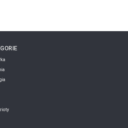
GORIE
rka
ia
ela 11 Lipca 1943
XXVIII Forum Polonijne W Toruniu
gia
2026-04-29
rioty