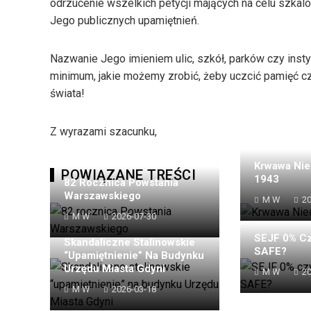
odrzucenie wszelkich petycji mających na celu szkal
Jego publicznych upamiętnień.
Nazwanie Jego imieniem ulic, szkół, parków czy inst
minimum, jakie możemy zrobić, żeby uczcić pamięć cz
świata!
Z wyrazami szacunku,
Krwawa Nie
POWIĄZANE TREŚCI
1943
82 Rocznica Powstania
Warszawskiego
M W
20
M W
2026-07-30
SEJF 0% Cz
Skandaliczne Stalinowskie
SAFE?
“upamiętnienie” Na Budynku
Urzędu Miasta Gdyni
M W
20
M W
2026-03-18