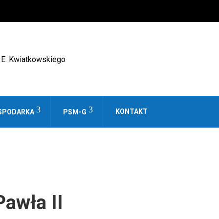
KONTAKT
SPODARKA
PSM-G
awła II