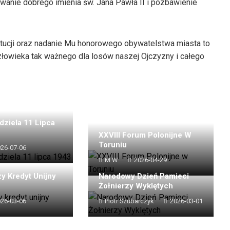
owanie dobrego imienia św. Jana Pawła II i pozbawienie
ytucji oraz nadanie Mu honorowego obywatelstwa miasta to
łowieka tak ważnego dla losów naszej Ojczyzny i całego
dziela 11 Lipca
XXVIII Forum Polonijne W
Toruniu
26-07-06
M W
2026-04-29
y Kredyt Unijny
Narodowy Dzień Pamieci
Żołnierzy Wyklętych
26-03-06
Piotr Szubarczyk
2026-03-01